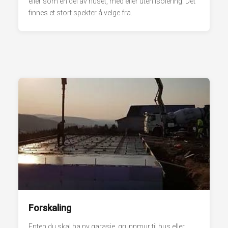
eller som en del av huset, med eller uten isolering. Det
finnes et stort spekter å velge fra.
Forskaling
Enten du skal ha ny garasje, grunnmur til hus eller