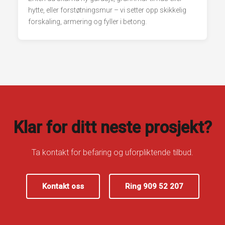
hytte, eller forstøtningsmur – vi setter opp skikkelig
forskaling, armering og fyller i betong.
Klar for ditt neste prosjekt?
Ta kontakt for befaring og uforpliktende tilbud.
Kontakt oss
Ring 909 52 207